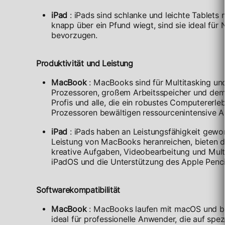
iPad
: iPads sind schlanke und leichte Tablets 
knapp über ein Pfund wiegt, sind sie ideal für
bevorzugen.
Produktivität und Leistung
MacBook
: MacBooks sind für Multitasking und
Prozessoren, großem Arbeitsspeicher und dem m
Profis und alle, die ein robustes Computererl
Prozessoren bewältigen ressourcenintensive 
iPad
: iPads haben an Leistungsfähigkeit gewo
Leistung von MacBooks heranreichen, bieten d
kreative Aufgaben, Videobearbeitung und Multi
iPadOS und die Unterstützung des Apple Pencil
Softwarekompatibilität
MacBook
: MacBooks laufen mit macOS und bie
ideal für professionelle Anwender, die auf spe