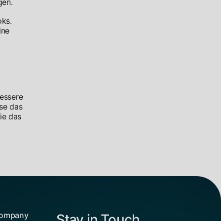
gen.
oks.
ine
.
bessere
ise das
ie das
ompany
Stay in Touch