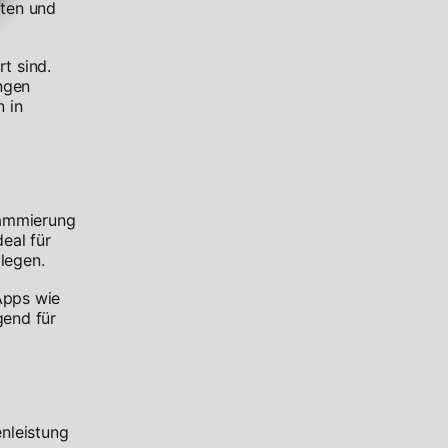
äten und
t sind.
ngen
 in
rammierung
eal für
legen.
Apps wie
gend für
enleistung