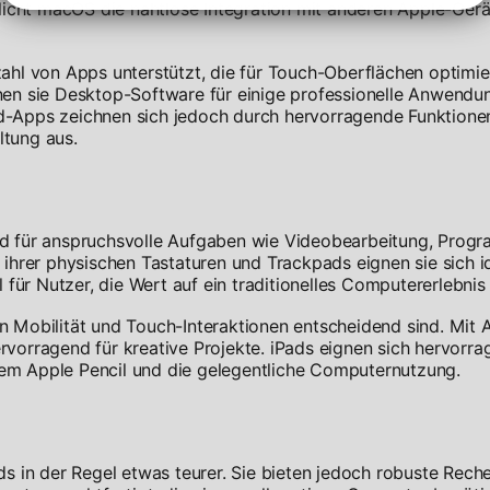
licht macOS die nahtlose Integration mit anderen Apple-Ger
zahl von Apps unterstützt, die für Touch-Oberflächen optimier
en sie Desktop-Software für einige professionelle Anwendu
ad-Apps zeichnen sich jedoch durch hervorragende Funktionen
ltung aus.
d für anspruchsvolle Aufgaben wie Videobearbeitung, Prog
hrer physischen Tastaturen und Trackpads eignen sie sich id
für Nutzer, die Wert auf ein traditionelles Computererlebnis 
en Mobilität und Touch-Interaktionen entscheidend sind. Mit 
ervorragend für kreative Projekte. iPads eignen sich hervorra
m Apple Pencil und die gelegentliche Computernutzung.
s in der Regel etwas teurer. Sie bieten jedoch robuste Rech