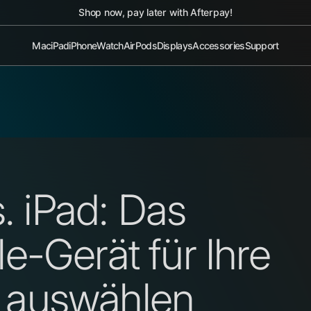
1-year Limited Warranty on All Devices
Mac
iPad
iPhone
Watch
AirPods
Displays
Accessories
Support
 iPad: Das
le-Gerät für Ihre
e auswählen