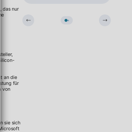
, das nur
he
eller,
ilicon-
t an die
stung für
n von
 sie sich
Microsoft