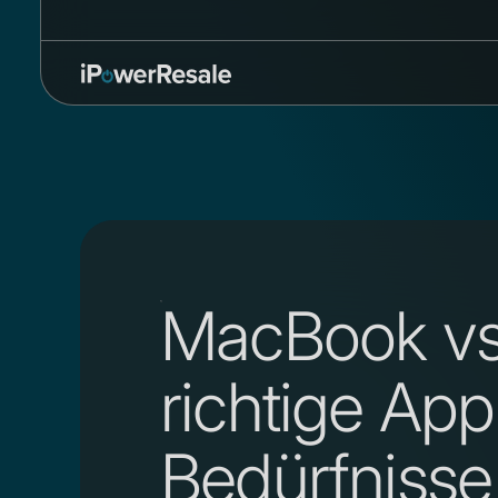
Direkt
zum
Inhalt
MacBook vs.
richtige App
Bedürfniss