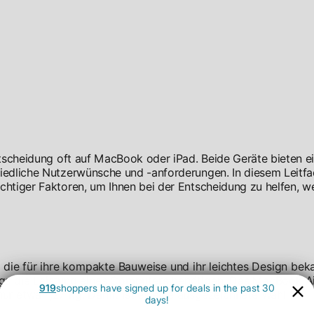
ntscheidung oft auf MacBook oder iPad. Beide Geräte bieten e
hiedliche Nutzerwünsche und -anforderungen. In diesem Leitf
chtiger Faktoren, um Ihnen bei der Entscheidung zu helfen, w
 die für ihre kompakte Bauweise und ihr leichtes Design beka
wegs die Leistung eines Computers benötigen. Das MacBook A
919
shoppers have signed up for deals in the past 30
nur etwa 1,27 kg. Damit ist es eine ausgezeichnete Wahl für
days!