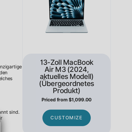
13-Zoll MacBook
inzigartige
Air M3 (2024,
aden
aktuelles Modell)
elches
(Übergeordnetes
Produkt)
Priced from $1,099.00
nnt sind.
CUSTOMIZE
ir